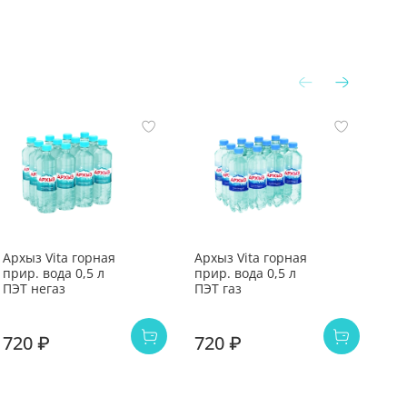
Архыз Vita горная
Архыз Vita горная
Арх
прир. вода 0,5 л
прир. вода 0,5 л
при
ПЭТ негаз
ПЭТ газ
СТ
720 ₽
720 ₽
1 