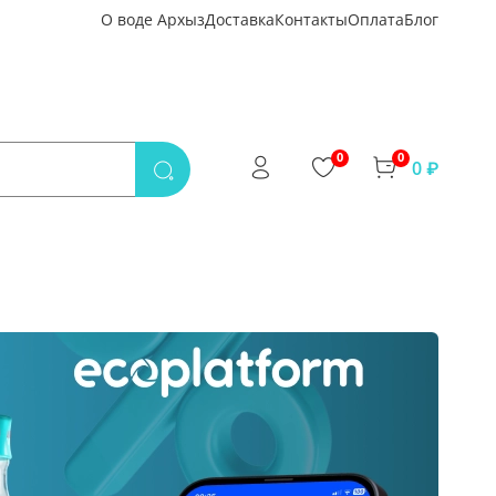
О воде Архыз
Доставка
Контакты
Оплата
Блог
0
0
0 ₽