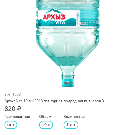
арт.
1002
Архыз Vita 19 л НЕГАЗ пэт горная природная питьевая 3+
820 ₽
Газированная
Объем
Количество
нет
19 л
1 шт