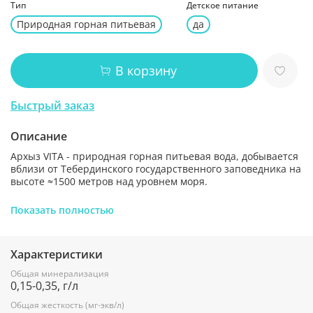
Тип
Детское питание
Природная горная питьевая
да
В корзину
Быстрый заказ
Описание
Архыз VITA - природная горная питьевая вода, добывается
вблизи от Тебердинского государственного заповедника на
высоте ≈1500 метров над уровнем моря.
Идеально подходит для ежедневного употребления как
Показать полностью
взрослым, так и детям с 3-х лет, благодаря
сбалансированному минеральному составу и невысокой
минерализации:
Характеристики
Общая минерализация (г/л):
0,15 - 0,35
Общая минерализация
0,15-0,35, г/л
Общая жесткость (мг-экв/л):
7 мг/л
Общая жесткость (мг-экв/л)
Содержание основных ионов: