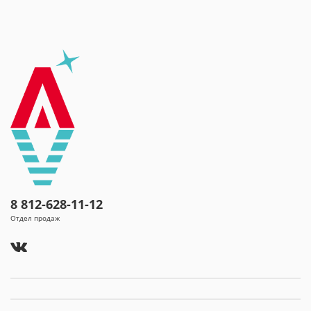
эпидемиологии и общественного здоровья от 16.04.2019 г.
№ 18-30/2019/1105
Протокол испытаний от 31 мая 2023 г.
Настоящая Горная природная питьевая вода «Архыз»,
добываемая на высоте 1507 м.
«Архыз» - особо охраняемый заповедник Северного
Кавказа.
Место добычи:
Архызское месторождение, с. Архыз
Зеленчукского р-на Карачаево - Черкесской Республики,
o
(А)
скважина N
130-К
o
(Б)
скважина N
131-К
8 812-628-11-12
o
(В)
скважина N
131-К-1
Отдел продаж
o
(Г)
скважина N
131-К-Бис
Изготовитель:
ООО Архыз Оригинал. Адрес: 369009,
Россия, Карачаево-Черкесская республика, город Черкесск,
улица Пятигорское Шоссе, д. 11 литера А, кабинет 5
Адрес производства:
369152, Россия, Карачаево -