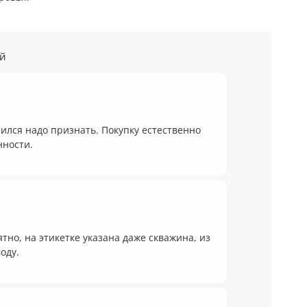
ей
чился надо признать. Покупку естественно
анности.
ятно, на этикетке указана даже скважина, из
оду.