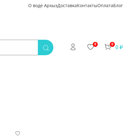
О воде Архыз
Доставка
Контакты
Оплата
Блог
0
0
0 ₽