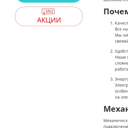
Поче
Качес
Все н
Мы заб
свеже
Удобс
Наши 
сложн
работа
Энерг
Элект
особен
на эле
Меха
Механически
подключения