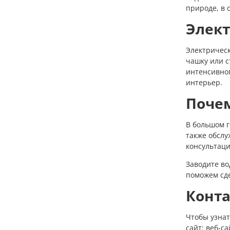
природе, в 
Элек
Электрическ
чашку или с
интенсивног
интерьер.
Почем
В большом г
также обслу
консультаци
Заводите во
поможем сд
Конта
Чтобы узнат
сайт: веб-с