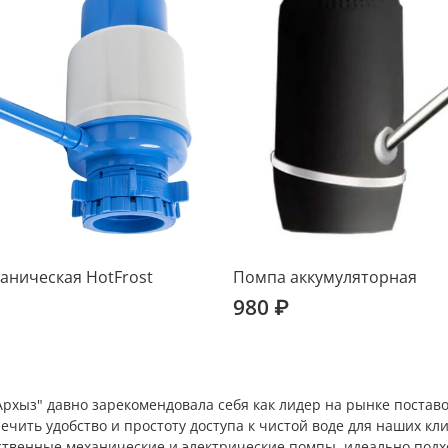
аническая HotFrost
Помпа аккумуляторная
980 ₽
рхыз" давно зарекомендовала себя как лидер на рынке постав
ечить удобство и простоту доступа к чистой воде для наших к
твенные механические и электрические помпы, идеально подх