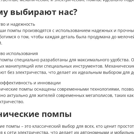
му выбирают нас?
тво и надежность
аши помпы производятся с использованием надежных и прочны
отимся о том, чтобы каждая деталь была продумана до мелочей
й.
тво использования
помпы специально разработаны для максимального удобства. Он
ых манипуляций или специальных инструментов. Механические
ют без электричества, что делает их идеальным выбором для д
оэффективность и инновации
рические помпы оснащены современными технологиями, позв
но актуально для жителей современных мегаполисов, таких как 
ктричество.
нические помпы
е помпы – это классический выбор для всех, кто ценит просто
 к сети электричества, что делает их автономными и мобильн