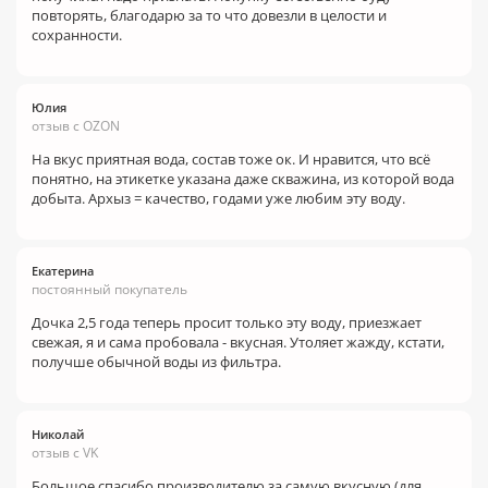
повторять, благодарю за то что довезли в целости и
сохранности.
Юлия
отзыв с OZON
На вкус приятная вода, состав тоже ок. И нравится, что всё
понятно, на этикетке указана даже скважина, из которой вода
добыта. Архыз = качество, годами уже любим эту воду.
Екатерина
постоянный покупатель
Дочка 2,5 года теперь просит только эту воду, приезжает
свежая, я и сама пробовала - вкусная. Утоляет жажду, кстати,
получше обычной воды из фильтра.
Николай
отзыв с VK
Большое спасибо производителю за самую вкусную (для