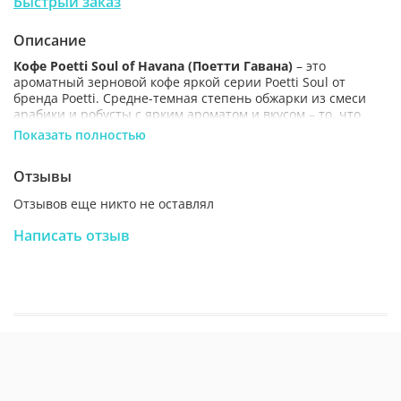
Быстрый заказ
Описание
Кофе Poetti Soul of Havana (Поетти Гавана)
– это
ароматный зерновой кофе яркой серии Poetti Soul от
бренда Poetti. Средне-темная степень обжарки из смеси
арабики и робусты с ярким ароматом и вкусом – то, что
нужно для доброго завтрака и приятного дня. Кофе Poetti
Показать полностью
Soul of Havana своим сочным сливочно-ореховым вкусом и
ярким ароматом с пикантной горчинкой напомнит вам о
Отзывы
шумных ритмах Латинской Америки. Идеален для
приготовления эспрессо.
Отзывов еще никто не оставлял
Вкусовые особенности:
насыщенный сливочно-ореховый
Написать отзыв
вкус кофе.
Сорт зерна:
арабика/робуста.
Степень обжарки:
средне-темная.