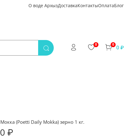
О воде Архыз
Доставка
Контакты
Оплата
Блог
0
0
0 ₽
Мокка (Poetti Daily Mokka) зерно 1 кг.
50 ₽