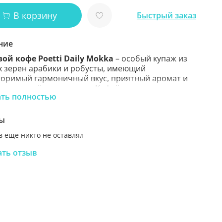
В корзину
Быстрый заказ
ние
ой кофе Poetti Daily Mokka
– особый купаж из
 зерен арабики и робусты, имеющий
оримый гармоничный вкус, приятный аромат и
стую устойчивую пенку. Кофейные зерна
ать полностью
аны в специальный вакуумный пакет для
шего сохранения аромата кофе. Средняя
а придется по вкусу многим. Хорошо подойдет
ы
ех способов приготовления.
Аналог
 еще никто не оставлял
нитого зернового кофе Paulig Mokka.
ать отзыв
вые особенности:
яркий насыщенный вкус с
ным кофейным ароматом.
ерна:
80 % арабика, 20 % робуста.
нь обжарки:
средняя.