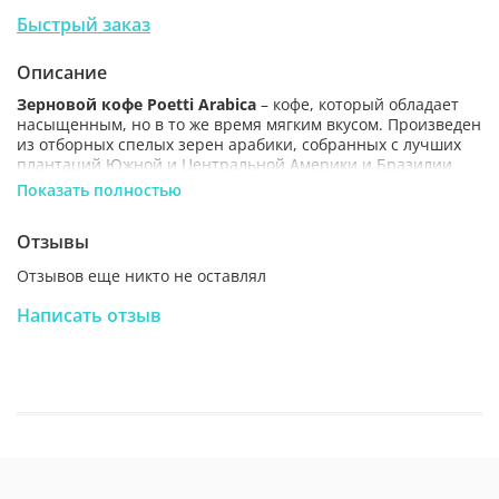
Быстрый заказ
Описание
Зерновой кофе Poetti Arabica
– кофе, который обладает
насыщенным, но в то же время мягким вкусом. Произведен
из отборных спелых зерен арабики, собранных с лучших
плантаций Южной и Центральной Америки и Бразилии.
Плотный и герметично запаянный вакуумный пакет
Показать полностью
предотвращает потерю вкуса и аромата кофе. Идеален для
заваривания как в турке, так и в кофемашине.
Является
Отзывы
аналогом знаменитого Paulig Arabica.
Отзывов еще никто не оставлял
Вкусовые особенности:
насыщенный бархатистый
кофейный вкус арабики.
Написать отзыв
Сорт зерна:
100% арабика.
Степень обжарки:
средняя обжарка.