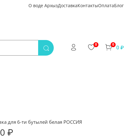
О воде Архыз
Доставка
Контакты
Оплата
Блог
0
0
0 ₽
вка для 6-ти бутылей белая РОССИЯ
70 ₽