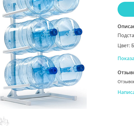
Описа
Подста
Цвет: 
Произв
Показ
Размер
Отзыв
Отзывов
Напис