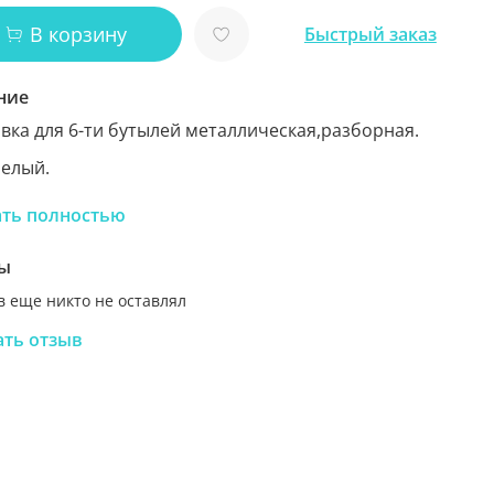
В корзину
Быстрый заказ
ние
вка для 6-ти бутылей металлическая,разборная.
Белый.
одство: Россия.
ать полностью
: длина 40см, высота 82см, ширина 52 см
ы
 еще никто не оставлял
ать отзыв