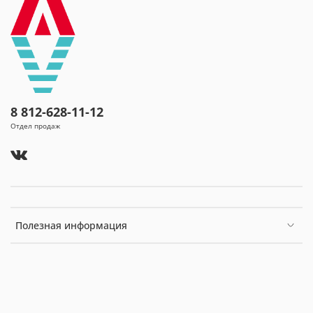
желчевыводящих путей;
болезни поджелудочной железы (хронический
панкреатит).
болезни обмена веществ (сахарный диабет,
ожирение, нарушение солевого и липидного
обмена);
нарушение органов пищеварения после
оперативных вмешательств по поводу язвенной
болезни желудка; постхолецистэктомический
8 812-628-11-12
синдром;
Отдел продаж
болезни мочевыводящих путей (хронический
пиелонефрит, мочекаменная болезнь,
хронический цистит, уретрит).
Полезная информация