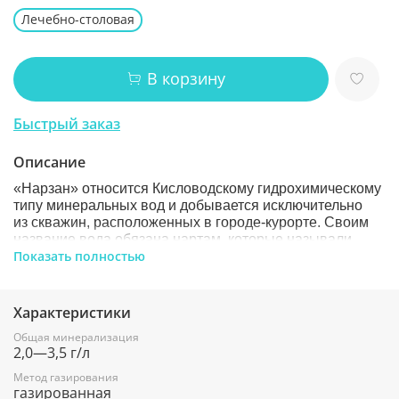
Лечебно-столовая
В корзину
Быстрый заказ
Описание
«Нарзан» относится Кисловодскому гидрохимическому
типу минеральных вод и добывается исключительно
из скважин, расположенных в городе-курорте. Своим
название вода обязана нартам, которые называли
Показать полностью
ее «Нарт-санэ», что означает «богатырская вода
нартов». И сегодня, как и в те далекие времена,
легендарный кисловодский «Нарзан» бодрит дух
и тело.
Характеристики
Полный химический состав насчитывает более 30
Общая минерализация
2,0—3,5 г/л
минералов, что при относительно невысокой
минерализации – очень редкое явление. В одном литре
Метод газирования
воды «Нарзан» столько же кальция, столько в
газированная