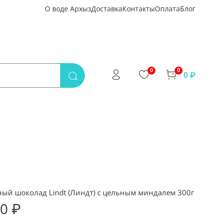
О воде Архыз
Доставка
Контакты
Оплата
Блог
0
0
0 ₽
ый шоколад Lindt (Линдт) с цельным миндалем 300г
50 ₽