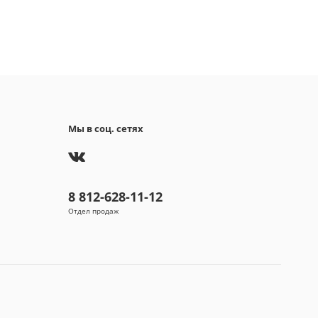
а, обезжиренное сухое молоко, эмульгатор
й лецитин), экстракт ячменного солода,
изатор (ванилин).
а производитель:
Швейцария
афии, описания и характеристики,
авленные в карточках товаров, носят справочный
ер и основываются на последних доступных к
у размещения на нашем сайте сведениях.
Мы в соц. сетях
8 812-628-11-12
Отдел продаж