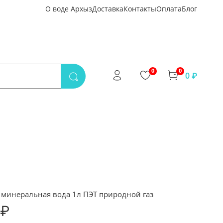
О воде Архыз
Доставка
Контакты
Оплата
Блог
0
0
0 ₽
 минеральная вода 1л ПЭТ природной газ
 ₽