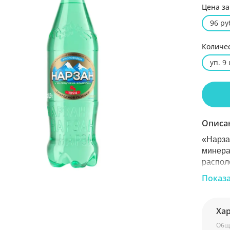
Цена за
96 ру
Количе
уп. 9
Описа
«Нарза
минера
распол
обязан
Показ
означае
далеки
бодрит 
Ха
Общ
Полный