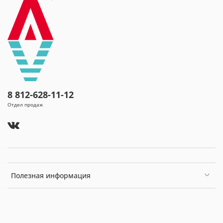
нарушение органов пищеварения после
оперативных вмешательств по поводу язвенной
болезни желудка; постхолецистэктомический
синдром;
болезни мочевыводящих путей (хронический
пиелонефрит, мочекаменная болезнь, хронический
цистит, уретрит).
8 812-628-11-12
Отдел продаж
Полезная информация