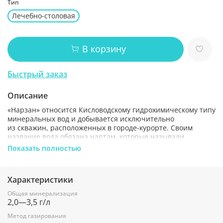
Тип
Лечебно-столовая
В корзину
Быстрый заказ
Описание
«Нарзан» относится Кисловодскому гидрохимическому типу
минеральных вод и добывается исключительно
из скважин, расположенных в городе-курорте. Своим
название вода обязана нартам, которые называли
ее «Нарт-санэ», что означает «богатырская вода нартов».
Показать полностью
И сегодня, как и в те далекие времена, легендарный
кисловодский «Нарзан» бодрит дух и тело.
Характеристики
Полный химический состав насчитывает более 30
минералов, что при относительно невысокой
Общая минерализация
минерализации – очень редкое явление. В одном литре
2,0—3,5 г/л
воды «Нарзан» столько же кальция, столько в полулитрах
молока, что составляет 35% дневной нормы взрослого
Метод газирования