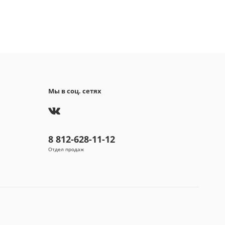
 яйцо куриное пищевое, кусочки темного
да 16, 5 % (сахар, какао-масса, какао-масло,
атор: соевый пецитин), сливочное масло
о), натуральная закваска (пшеница), миндаль 26 %
аторы: моно- и диглецириды жирных кислот,
ая крошка, рисовая мука, яичный белок в
, обезжиренный какао-порошок (0,4%), соль,
е ароматизаторы, пшеничный крахмал. Кекс на
льной закваске.
Мы в соц. сетях
евая ценность на 100г
07.0.
8.0 г.
8 812-628-11-12
8.0 г.
ы: 51.0 г.
Отдел продаж
омендуется для употребления для лиц
ющих аллергической чувствительностью к
ном глютену, яйцам, молоку, орехам и сое.
я хранения:
хранить в сухом помещении вдали от
ика тепла.
афии, описания и характеристики,