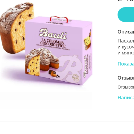
Описа
Пасхал
и кусо
и мягк
вкусно
Показ
тестом
станов
какао 
Отзыв
Благод
Отзывов
препод
друзья
Напис
италья
междун
учитыв
потреб
Состав