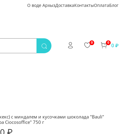
О воде Архыз
Доставка
Контакты
Оплата
Блог
0
0
0 ₽
кекс) c миндалем и кусочками шоколада "Bauli"
a Ciocosoffice" 750 г
00 ₽