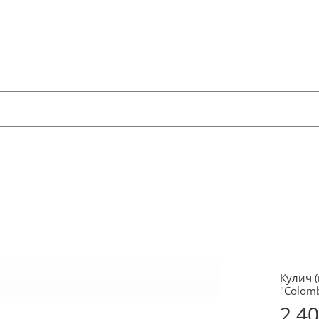
Кулич (
"Сolomb
2 4