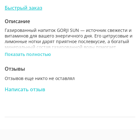
Быстрый заказ
Описание
Газированный напиток GORJI SUN — источник свежести и
витаминов для вашего энергичного дня. Его цитрусовые и
лимонные нотки дарят приятное послевкусие, а богатый
минеральный состав газированной воды помогает
поддерживать иммунитет. Газировка Горджи Сан создана
Показать полностью
на основе воды из недр древнего вулкана Эльбрус,
обогащенной полезными минералами Ca, Mg, Na, K. Это не
Отзывы
просто освежающий напиток, но и источник витамина D.
Отзывов еще никто не оставлял
Написать отзыв