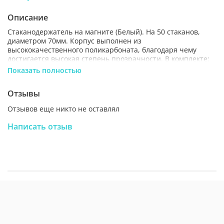
Описание
Стаканодержатель на магните (Белый). На 50 стаканов,
диаметром 70мм. Корпус выполнен из
высококачественного поликарбоната, благодаря чему
достигается высокая степень прозрачности. В комплекте:
стаканодержатель и магнит.
Показать полностью
Отзывы
Отзывов еще никто не оставлял
Написать отзыв