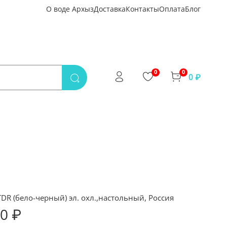
О воде Архыз
Доставка
Контакты
Оплата
Блог
0
0
0 ₽
DR (бело-черный) эл. охл.,настольный, Россия
00 ₽