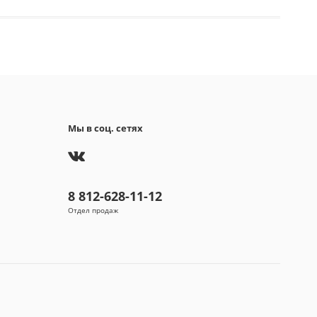
ация работы
светодиоды
ление
тумблеры вкл/выкл
иты
290х250х300 мм
2.70 кг
жение
220-240 В / 50 Гц
водство
Китай
тия
24 мес.
в упаковке
0.034 м3
Мы в соц. сетях
упаковке
3.30 кг
8 812-628-11-12
Отдел продаж