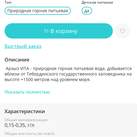
Тип
Детское питание
Природная горная питьевая
да
В корзину
Быстрый заказ
Описание
Архыз VITA - природная горная питьевая вода, добывается
вблизи от Тебердинского государственного заповедника на
высоте ≈1500 метров над уровнем моря.
Идеально подходит для ежедневного употребления как
Показать полностью
взрослым, так и детям с 3-х лет, благодаря
сбалансированному минеральному составу и невысокой
минерализации:
Характеристики
Общая минерализация (г/л):
0,15 - 0,35
Общая минерализация
0,15-0,35, г/л
Общая жесткость (мг-экв/л):
7 мг/л
Общая жесткость (мг-экв/л)
Содержание основных ионов: