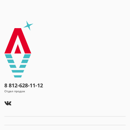
эпидемиологии и общественного здоровья от 16.04.2019 г.
№ 18-30/2019/1105
Протокол испытаний от 31 мая 2023 г.
Настоящая Горная природная питьевая вода «Архыз»,
добываемая на высоте 1507 м.
«Архыз» - особо охраняемый заповедник Северного
Кавказа.
Место добычи:
Архызское месторождение, с. Архыз
Зеленчукского р-на Карачаево - Черкесской Республики,
o
(А)
скважина N
130-К
o
(Б)
скважина N
131-К
8 812-628-11-12
o
(В)
скважина N
131-К-1
Отдел продаж
o
(Г)
скважина N
131-К-Бис
Изготовитель:
ООО Архыз Оригинал. Адрес: 369009,
Россия, Карачаево-Черкесская республика, город Черкесск,
улица Пятигорское Шоссе, д. 11 литера А, кабинет 5
Адрес производства:
369152, Россия, Карачаево -