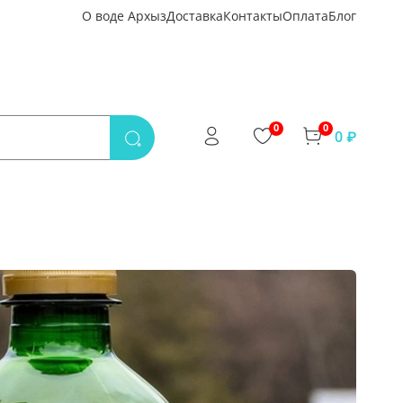
О воде Архыз
Доставка
Контакты
Оплата
Блог
0
0
0 ₽