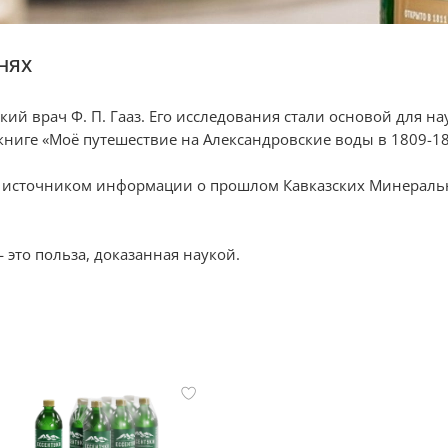
нях
ский врач Ф. П. Гааз. Его исследования стали основой для 
книге «Моё путешествие на Александровские воды в
1809-1
м источником информации о прошлом Кавказских Минераль
 это польза, доказанная наукой.